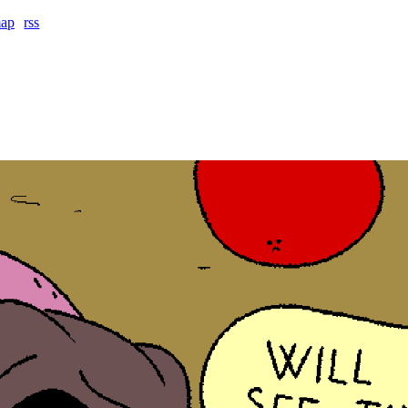
map
rss